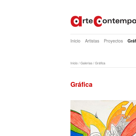
Inicio
Artistas
Proyectos
Gráf
Inicio
/
Galerias
/
Gráfica
Gráfica