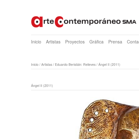
Inicio
Artistas
Proyectos
Gráfica
Prensa
Conta
Inicio
/
Artistas
/
Eduardo Beristáin: Relieves
/
Ángel II (2011)
Ángel II (2011)